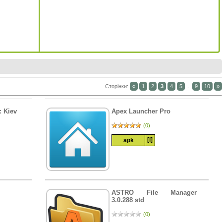
Сторінки
:
«
1
2
3
4
5
...
9
10
»
: Kiev
Apex Launcher Pro
(0)
[i]
apk
ASTRO File Manager
3.0.288 std
(0)