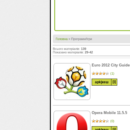
Головна
»
Програми/Ігри
Всього матеріалів
:
139
Показано матеріалів
:
29-42
Euro 2012 City Guide
(1)
[i]
apk
|
кеш
Opera Mobile 11.5.5
(0)
[i]
apk
|
кеш