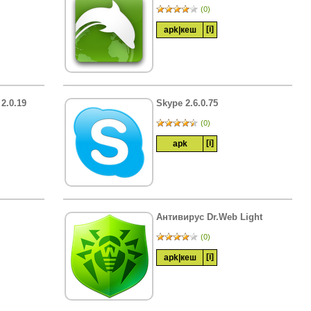
(0)
[i]
apk
|
кеш
 2.0.19
Skype 2.6.0.75
(0)
[i]
apk
Антивирус Dr.Web Light
(0)
[i]
apk
|
кеш