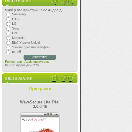
ОПИТУВАННЯ
Який у вас пристрій на ос Андроїд?
Samsung
HTC
LG
Sony
Dell
Motorola
Що? У меня Nokia!
У мене простий телефон
Інший
Результати
|
Архів опитувань
Всього відповідей:
276
ІНШІ ДОДАТКИ
Програми
WaveSecure Lite Trial
3.0.0.46