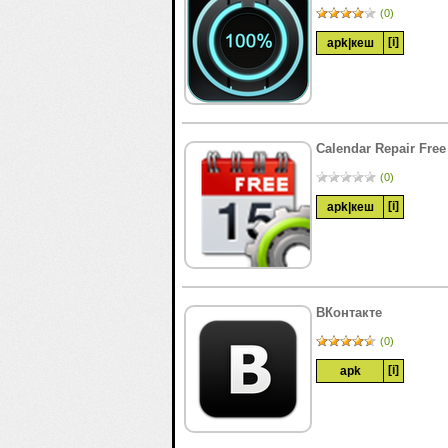
(0)
[i]
apk
|
кеш
Calendar Repair Free
(0)
[i]
apk
|
кеш
ВКонтакте
(0)
[i]
apk