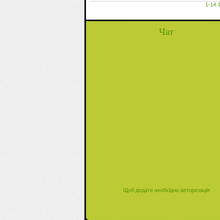
1-14
Чат
Щоб додати необхідна авторизація