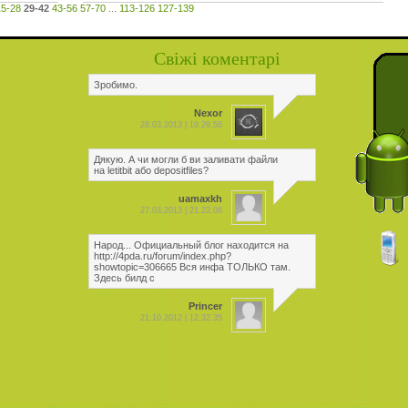
15-28
29-42
43-56
57-70
...
113-126
127-139
Свіжі коментарі
Зробимо.
Nexor
28.03.2013 | 19.29.56
Дякую. А чи могли б ви заливати файли
на letitbit або depositfiles?
uamaxkh
27.03.2013 | 21.22.06
Народ... Официальный блог находится на
http://4pda.ru/forum/index.php?
showtopic=306665 Вся инфа ТОЛЬКО там.
Здесь билд с
Princer
21.10.2012 | 12.32.35