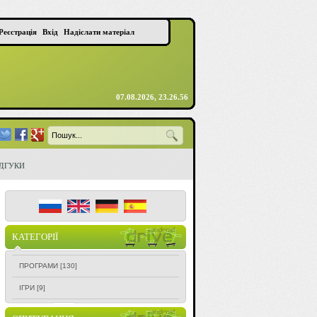
Реєстрація
Вхід
Надіслати матеріал
07.08.2026, 23.26.56
ІДГУКИ
КАТЕГОРІЇ
ПРОГРАМИ
[130]
ІГРИ
[9]