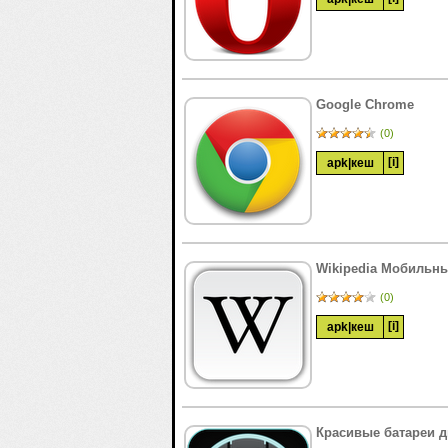
Google Chrome
(0)
[i]
apk
|
кеш
Wikipedia Мобильн
(0)
[i]
apk
|
кеш
Красивые батареи д