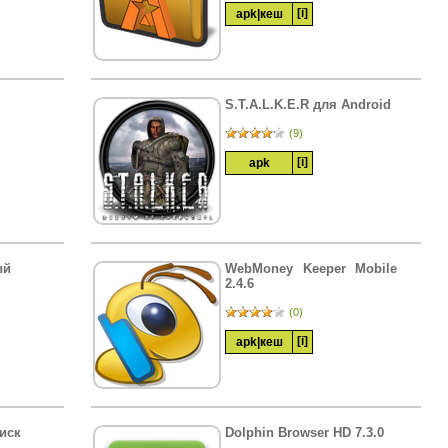
[i]
apk
|
кеш
S.T.A.L.K.E.R для Android
(9)
[i]
apk
ый
WebMoney Keeper Mobile
2.4.6
(0)
[i]
apk
|
кеш
иск
Dolphin Browser HD 7.3.0