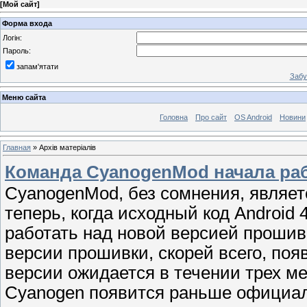
[
Мой сайт
]
Форма входа
Логін:
Пароль:
запам'ятати
Забу
Меню сайта
Головна
Про сайт
OS Android
Новини
Главная
»
Архів матеріалів
Команда CyanogenMod начала раб
CyanogenMod, без сомнения, являет
теперь, когда исходный код Android 
работать над новой версией прошив
версии прошивки, скорей всего, поя
версии ожидается в течении трех м
Cyanogen появится раньше официал