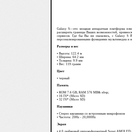
Galaxy S—это мощная аппаратная платформа плю
расширить границы Ваших возможностей, привнося
сервисов. Где бы Вы ни оказались, с Galaxy S 
персонализированными функциями мультимедиа и 
Размеры и вес
• Высота: 122.4 м
• Ширина: 64.2 мм
• Толщина: 9.9 мм
• Вес: 119 грамм
Цвет
• черный
Память
• ROM 7.6 GB; RAM 576 MB& nbsp;
• 16 Гб* (Micro SD)
• 32 Гб* (Micro SD)
Наушники
• Стерео наушники со встроенным микрофоном
• Частота: 20Hz - 20,000Hz
Экран
• 4.0 дюймовый широкоформатный Super AMOLED 