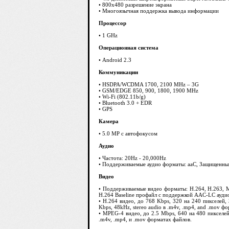
• 800х480 разрешение экрана
• Многоязычная поддержка вывода информации
Процессор
• 1 GHz
Операционная система
• Android 2.3
Коммуникации
• HSDPA/WCDMA 1700, 2100 MHz – 3G
• GSM/EDGE 850, 900, 1800, 1900 MHz
• Wi-Fi (802.11b/g)
• Bluetooth 3.0 + EDR
• GPS
Камера
• 5.0 MP с автофокусом
Аудио
• Частота: 20Hz - 20,000Hz
• Поддерживаемые аудио форматы: aaC, Защищенный 
Видео
• Поддерживаемые видео форматы: H.264, H.263, M
H.264 Baseline профайл с поддержкой AAC-LC аудио 
• H.264 видео, до 768 Kbps, 320 на 240 пикселей,
Kbps, 48kHz, stereo audio в .m4v, .mp4, and .mov ф
• MPEG-4 видео, до 2.5 Mbps, 640 на 480 пикселей,
.m4v, .mp4, и .mov форматах файлов.