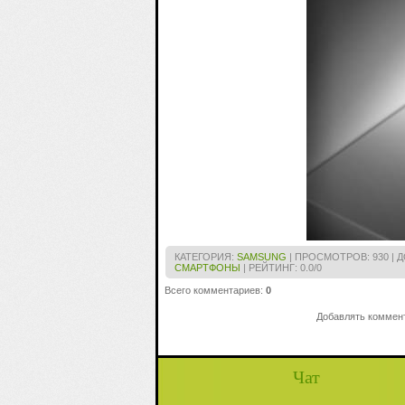
КАТЕГОРИЯ
:
SAMSUNG
|
ПРОСМОТРОВ
: 930 |
Д
СМАРТФОНЫ
|
РЕЙТИНГ
:
0.0
/
0
Всего комментариев
:
0
Добавлять коммент
Чат