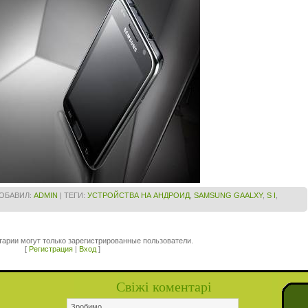
ОБАВИЛ
:
ADMIN
|
ТЕГИ
:
УСТРОЙСТВА НА АНДРОИД
,
SAMSUNG GAALXY
,
S I
,
арии могут только зарегистрированные пользователи.
[
Регистрация
|
Вход
]
Свіжі коментарі
Зробимо.