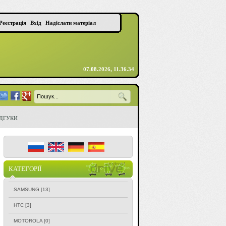
Реєстрація
Вхід
Надіслати матеріал
07.08.2026, 11.36.34
ІДГУКИ
КАТЕГОРІЇ
SAMSUNG
[13]
HTC
[3]
MOTOROLA
[0]