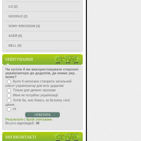
LG
[2]
GOOGLE
[2]
SONY ERICSSON
[3]
ACER
[0]
DELL
[0]
ОПИТУВАННЯ
Чи хотіли б ви використовувати сторонні
українізатори до додатків, де немає укр.
мови?
Було б непогано створити загальний
клієнт-українізатор для всіх додатків
Тільки для деяких програм
Мені не потрібно українізації
Хотів би, але боюсь за безпеку свої
даних
Ні
Результати
|
Архів опитувань
Всього відповідей:
38
МИ ВКОНТАКТІ