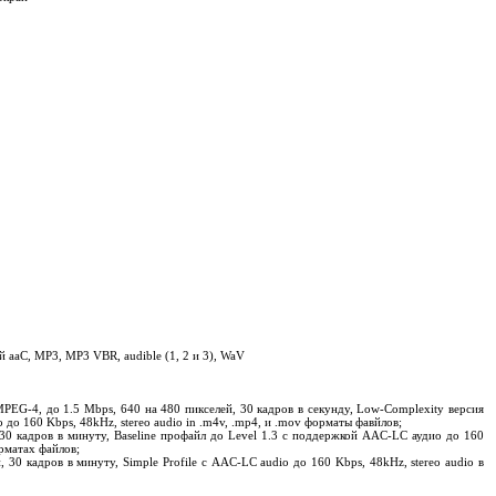
aaC, MP3, MP3 VBR, audible (1, 2 и 3), WaV
PEG-4, до 1.5 Mbps, 640 на 480 пикселей, 30 кадров в секунду, Low-Complexity версия
до 160 Kbps, 48kHz, stereo audio in .m4v, .mp4, и .mov форматы фавйлов;
 30 кадров в минуту, Baseline профайл до Level 1.3 с поддержкой AAC-LC аудио до 160
орматах файлов;
 30 кадров в минуту, Simple Profile с AAC-LC audio до 160 Kbps, 48kHz, stereo audio в