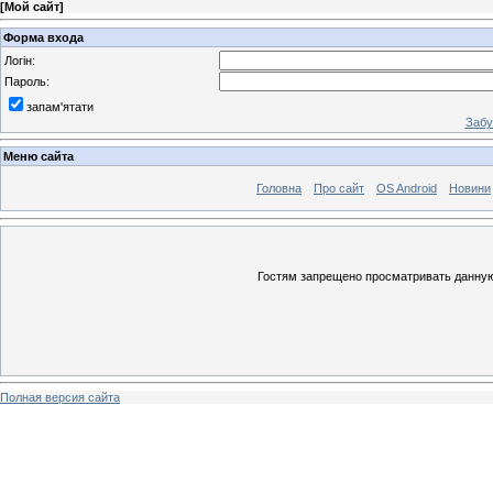
[
Мой сайт
]
Форма входа
Логін:
Пароль:
запам'ятати
Забу
Меню сайта
Головна
Про сайт
OS Android
Новини
Гостям запрещено просматривать данную 
Полная версия сайта