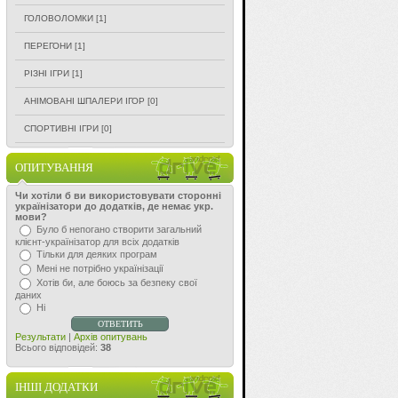
ГОЛОВОЛОМКИ
[1]
ПЕРЕГОНИ
[1]
РІЗНІ ІГРИ
[1]
АНІМОВАНІ ШПАЛЕРИ ІГОР
[0]
СПОРТИВНІ ІГРИ
[0]
ОПИТУВАННЯ
Чи хотіли б ви використовувати сторонні
українізатори до додатків, де немає укр.
мови?
Було б непогано створити загальний
клієнт-українізатор для всіх додатків
Тільки для деяких програм
Мені не потрібно українізації
Хотів би, але боюсь за безпеку свої
даних
Ні
Результати
|
Архів опитувань
Всього відповідей:
38
ІНШІ ДОДАТКИ