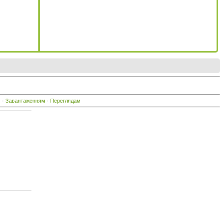
м
·
Завантаженням
·
Переглядам