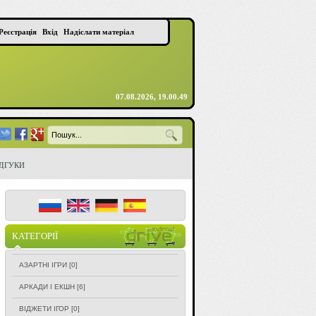
Реєстрація
Вхід
Надіслати матеріал
07.08.2026, 19.00.49
ІДГУКИ
КАТЕГОРІЇ
АЗАРТНІ ІГРИ
[0]
АРКАДИ І ЕКШН
[6]
ВІДЖЕТИ ІГОР
[0]