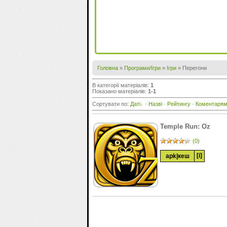
Головна
»
Програми/Ігри
»
Ігри
» Перегони
В категорії матеріалів
:
1
Показано матеріалів
:
1-1
Сортувати по
:
Даті
·
Назві
·
Рейтингу
·
Коментаря
Temple Run: Oz
(0)
[i]
apk
|
кеш