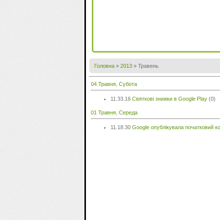
Головна
»
2013
»
Травень
04 Травня, Субота
11.33.16
Святкові знижки в Google Play
(0)
01 Травня, Середа
11.18.30
Google опублікувала початковий к