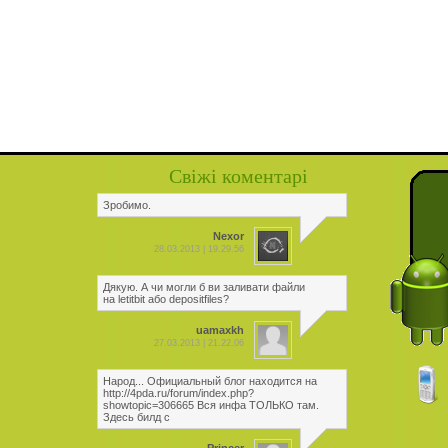
Свіжі коментарі
Зробимо.
Nexor
28.03.2013 | 19.29.56
Дякую. А чи могли б ви заливати файли
на letitbit або depositfiles?
uamaxkh
27.03.2013 | 21.22.06
Народ... Официальный блог находится на
http://4pda.ru/forum/index.php?
showtopic=306665 Вся инфа ТОЛЬКО там.
Здесь билд с