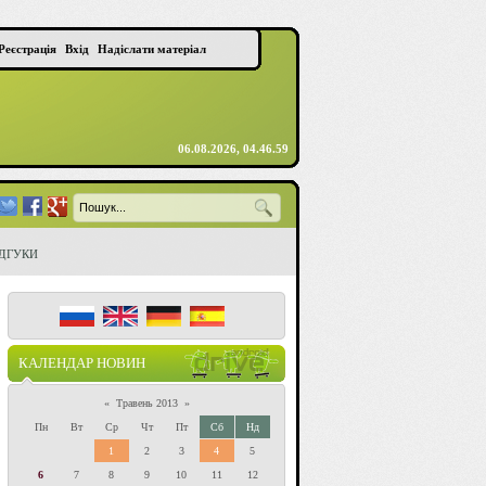
Реєстрація
Вхід
Надіслати матеріал
06.08.2026, 04.46.59
ІДГУКИ
КАЛЕНДАР НОВИН
«
Травень 2013
»
Пн
Вт
Ср
Чт
Пт
Сб
Нд
1
2
3
4
5
6
7
8
9
10
11
12