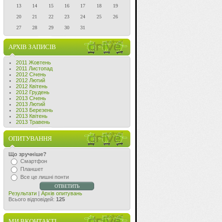
13
14
15
16
17
18
19
20
21
22
23
24
25
26
27
28
29
30
31
АРХІВ ЗАПИСІВ
2011 Жовтень
2011 Листопад
2012 Січень
2012 Лютий
2012 Квітень
2012 Грудень
2013 Січень
2013 Лютий
2013 Березень
2013 Квітень
2013 Травень
ОПИТУВАННЯ
Що зручніше?
Смартфон
Планшет
Все це лишні понти
Результати
|
Архів опитувань
Всього відповідей:
125
МИ ВКОНТАКТІ