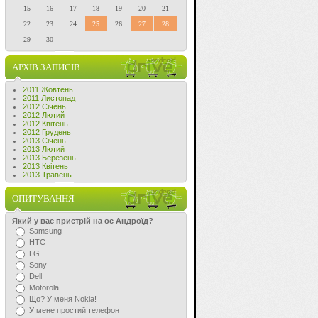
15
16
17
18
19
20
21
22
23
24
25
26
27
28
29
30
АРХІВ ЗАПИСІВ
2011 Жовтень
2011 Листопад
2012 Січень
2012 Лютий
2012 Квітень
2012 Грудень
2013 Січень
2013 Лютий
2013 Березень
2013 Квітень
2013 Травень
ОПИТУВАННЯ
Який у вас пристрій на ос Андроїд?
Samsung
HTC
LG
Sony
Dell
Motorola
Що? У меня Nokia!
У мене простий телефон