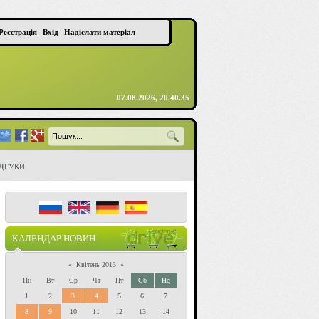
Реєстрація
Вхід
Надіслати матеріал
07.08.2026, 20.40.35
ІДГУКИ
КАЛЕНДАР НОВИН
«
Квітень 2013
»
Пн
Вт
Ср
Чт
Пт
Сб
Нд
1
2
3
4
5
6
7
8
9
10
11
12
13
14