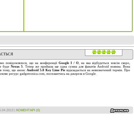
АЄТЬСЯ
но повідомлялося, що на конференції
Google I / O
, на яка відбудеться зовсім скоро,
не буде
Nexus 5
. Тепер же прийшла ще одна сумна для фанатів Android новина. Вона
 в тому, що анонс
Android 5.0 Key Lime Pie
відкладається на невизначений термін. Про
домляє ресурс gadgetronica.com, посилаючись на джерела в Google.
5.04.2013
|
КОМЕНТАРІ (0)