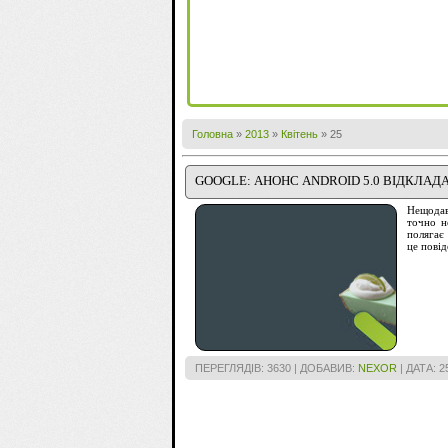
Головна
»
2013
»
Квітень
»
25
GOOGLE: АНОНС ANDROID 5.0 ВІДКЛАД
Нещодав
точно 
полягає
це пові
ПЕРЕГЛЯДІВ: 3630 | ДОБАВИВ:
NEXOR
| ДАТА:
2