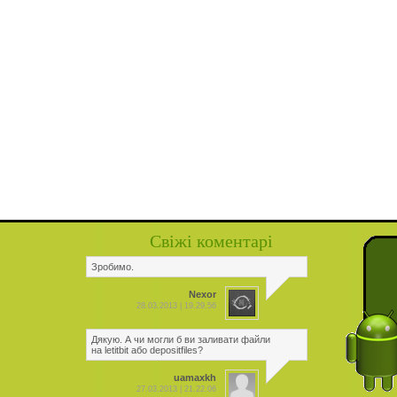
Свіжі коментарі
Зробимо.
Nexor
28.03.2013 | 19.29.56
Дякую. А чи могли б ви заливати файли
на letitbit або depositfiles?
uamaxkh
27.03.2013 | 21.22.06