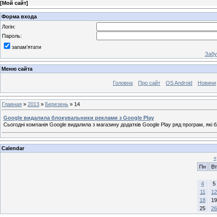
[
Мой сайт
]
Форма входа
Логін:
Пароль:
запам'ятати
Забу
Меню сайта
Головна
Про сайт
OS Android
Новини
Главная
»
2013
»
Березень
»
14
Google видалила блокувальники реклами з Google Play
Сьогодні компанія Google видалила з магазину додатків Google Play ряд програм, які 
Calendar
«
Пн
Вт
4
5
11
12
18
19
25
26