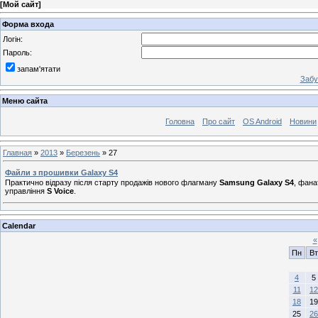
[
Мой сайт
]
Форма входа
Логін:
Пароль:
запам'ятати
Забу
Меню сайта
Головна
Про сайт
OS Android
Новини
Главная
»
2013
»
Березень
»
27
Файли з прошивки Galaxy S4
Практично відразу після старту продажів нового флагману
Samsung Galaxy S4
, фана
управління
S Voice
.
Calendar
«
Пн
Вт
4
5
11
12
18
19
25
26